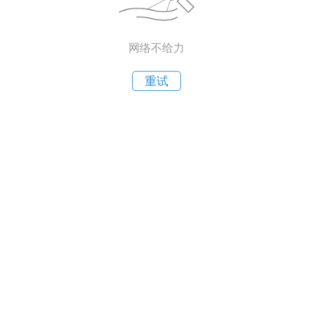
网络不给力
重试