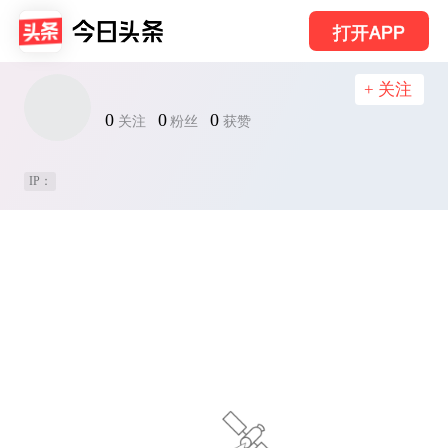
打开APP
+ 关注
0
0
0
关注
粉丝
获赞
IP：