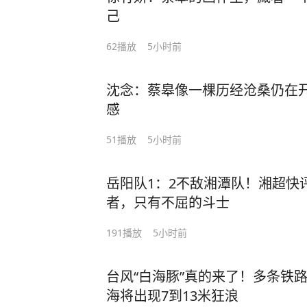
己
62
播放
5小时前
沈念：蔡皋像一棵历经沧桑仍在
感
51
播放
5小时前
岳阳队1：2不敌湘潭队！湘超快
者，只有不屈的斗士
191
播放
5小时前
台风“白海豚”真的来了！多条铁
海将出现7到13米狂浪