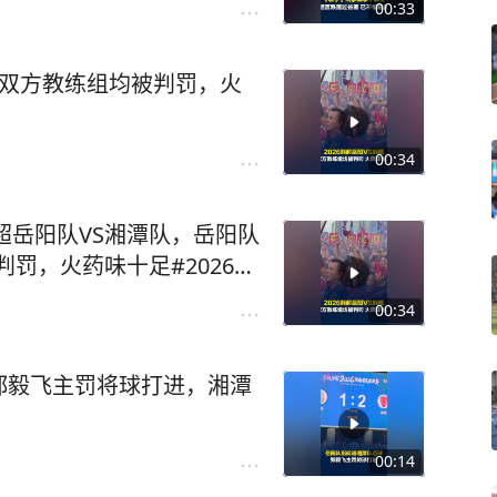
00:33
队，双方教练组均被判罚，火
00:34
湘超岳阳队VS湘潭队，岳阳队
判罚，火药味十足#2026湘
00:34
郑毅飞主罚将球打进，湘潭
00:14