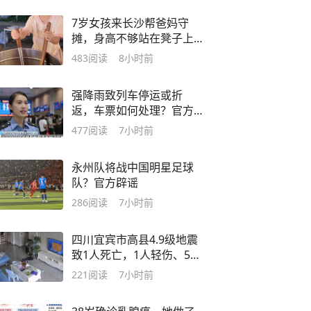
用，问题已由总部处理，
7岁女孩来长沙帮爸妈守
门店不再介入
摊，身高不够站在凳子上
招待客人：觉得爸爸妈妈
483
阅读
8小时前
很辛苦很累
强降雨致列车停运或折
返，车票如何处理？官方
回应：若跟随列车返回始
477
阅读
7小时前
发站，则退还全部购票
款；若在停靠车站下车，
永州队将战中国明星足球
则退还未乘区间票款差额
队？官方辟谣
286
阅读
7小时前
四川宜宾市高县4.9级地震
致1人死亡，1人轻伤、5人
轻微伤
221
阅读
7小时前