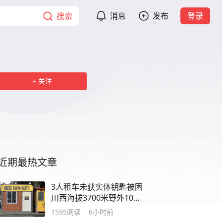
搜索
消息
发布
登录
关注
近期最热文章
3人租车未获实体钥匙被困
川西海拔3700米野外10余
小时，门店回应：事发地
1595
阅读
6小时前
无信号致远程功能无法使