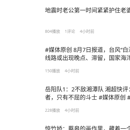
地震时老公第一时间紧紧护住老
804
播放
1
评论
4小时前
#媒体原创 8月7日报道，台风“
线路或出现晚点、滞留，国家海
报，东海将出现7到13米狂浪#台风
150
播放
4小时前
岳阳队1：2不敌湘潭队 湘超快
者，只有不屈的斗士 #媒体原创 #抖in主场 #湘超 #2026湘
超联赛
228
播放
4小时前
惊竹娇：蔡皋的画作里，藏着一