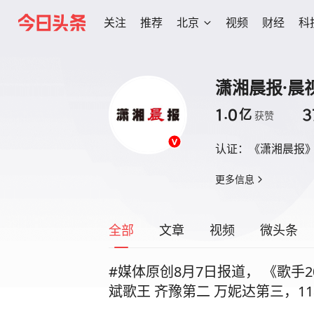
关注
推荐
北京
视频
财经
科
潇湘晨报·晨
1.0
3
亿
获赞
认证：
《潇湘晨报
更多信息
全部
文章
视频
微头条
#媒体原创8月7日报道， 《歌手
斌歌王 齐豫第二 万妮达第三，1
坦言跌落过谷底 已不惧输赢#歌手 