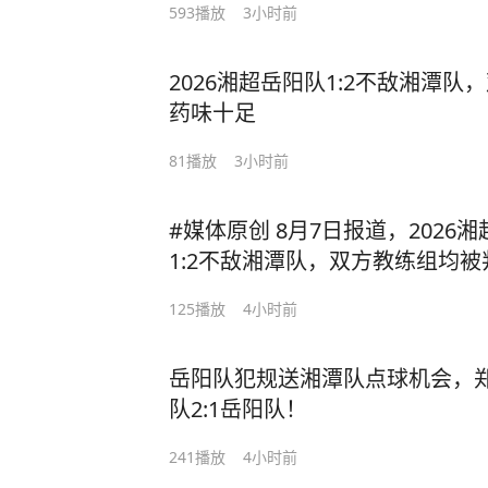
593
播放
3小时前
2026湘超岳阳队1:2不敌湘潭
药味十足
81
播放
3小时前
#媒体原创 8月7日报道，2026
1:2不敌湘潭队，双方教练组均被
超联赛 #湘超 #足球
125
播放
4小时前
岳阳队犯规送湘潭队点球机会，
队2:1岳阳队！
241
播放
4小时前