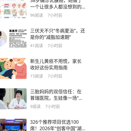
38岁确诊乳腺癌，她做了
一个让很多人都没想到的
选择
96
阅读
7小时前
三伏天不只“冬病夏治”，还
是你的“减脂加速期”
41
阅读
7小时前
新生儿黄疸不用慌，家长
收好这份实用指南
15
阅读
7小时前
三胎妈妈的双倍信任：在
普瑞医院，生娃像一场“度
假”
9
阅读
7小时前
326个推荐项目优选100
席！2026年“创客中国”湖