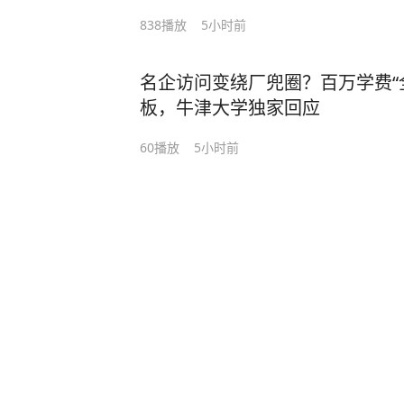
838
播放
5小时前
名企访问变绕厂兜圈？百万学费“
板，牛津大学独家回应
60
播放
5小时前