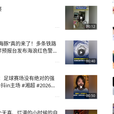
婆
00:12
白海豚”真的来了！多条铁路
洋预报台发布海浪红色警
 #白海豚 #浙江
00:40
评：足球赛场没有绝对的强
00:50
个天真、烂漫的小时候的自