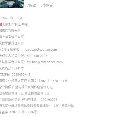
南100强名单出炉
7
阅读
5小时前
©
2026
今日头条
扫黄打非网上举报
网络谣言曝光台
网上有害信息举报
侵权举报受理公示
MCN 专项举报：mcnjubao@toutiao.com
未成年人相关举报：400-140-2108
算法推荐专项举报：sfjubao@bytedance.com
京ICP证140141号
京ICP备12025439号-3
网络文化经营许可证 京网文〔2023〕3628-111号
营业执照
广播电视节目制作经营许可证
出版物经营许可证
营业性演出许可证
互联网新闻信息服务许可证 11220190002
药品医疗器械网络信息服务备案编号：（京）网药械信
息备字（2023）第00006号