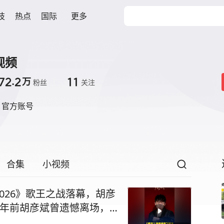
技
热点
国际
更多
视频
72.2
11
万
粉丝
关注
》官方账号
合集
小视频
2026》歌王之战落幕，胡彦
1年前胡彦斌曾遗憾离场，
#2026歌手 #胡彦斌