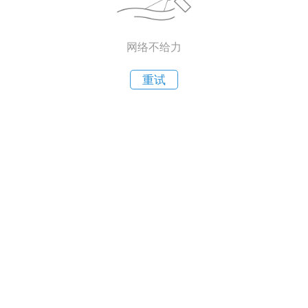
网络不给力
重试