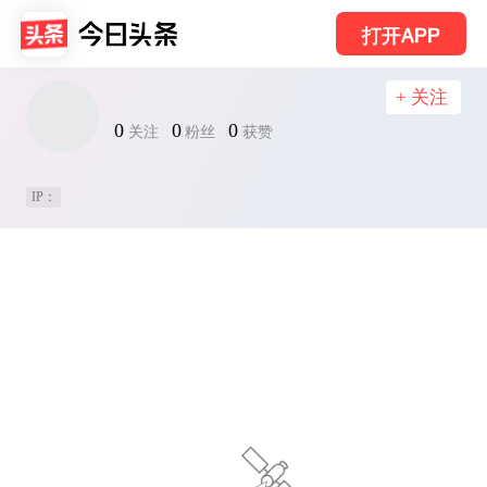
打开APP
+ 关注
0
0
0
关注
粉丝
获赞
IP：