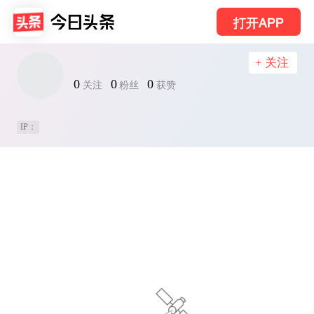
打开APP
+ 关注
0
0
0
关注
粉丝
获赞
IP：