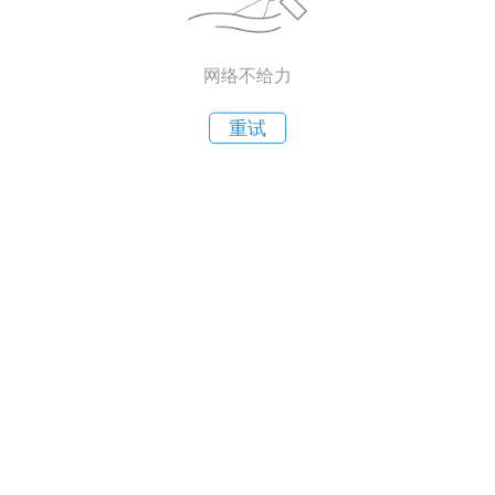
网络不给力
重试