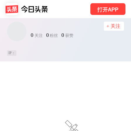
打开APP
+ 关注
0
0
0
关注
粉丝
获赞
IP：