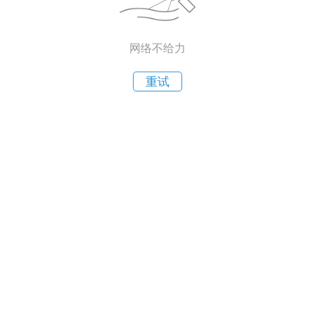
网络不给力
重试