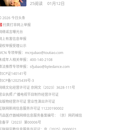
25
阅读
01月12日
©
2026
今日头条
扫黄打非网上举报
网络谣言曝光台
网上有害信息举报
侵权举报受理公示
MCN 专项举报：mcnjubao@toutiao.com
未成年人相关举报：400-140-2108
算法推荐专项举报：sfjubao@bytedance.com
京ICP证140141号
京ICP备12025439号-3
网络文化经营许可证 京网文〔2023〕3628-111号
营业执照
广播电视节目制作经营许可证
出版物经营许可证
营业性演出许可证
互联网新闻信息服务许可证 11220190002
药品医疗器械网络信息服务备案编号：（京）网药械信
息备字（2023）第00006号
互联网宗教信息服务许可证：京（2025）0000021