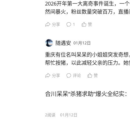
又是保障秩序。现在就想问呆呆一句
2026开年第一大离奇事件诞生，一
爹狠狠收拾一顿？
然间暴火，粉丝数量突破百万，直播间
村家里挤满上千人，堪称农村最强吃
分享
1
赞
席！目前为止，现场持续性火热，吃
多得数不清！
随遇安
01月12日
重庆有位名叫呆呆的小姐姐突发奇想
帮忙按猪，以此减轻父亲的压力。她
太过劳累。
分享
评论
赞
没想到流量突然降临，众多粉丝网友
里帮忙。现场可谓人山人海，马路边
合川呆呆“杀猪求助”爆火全纪实
的人也用车拉来桌子板凳，在现场摆
这或许是 2026 年农村刚发生的一
帮忙杀猪，尝尝刨锅汤了！
2
阅读
01月12日