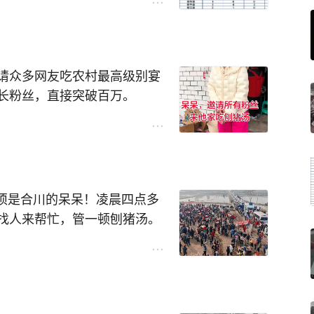
请众多网友吃农村最高级别宴
长粉丝，直接突破百万。
有人感觉都太震惊了，突然间
爆的大事件。引起当地公安、
各个部门的出动，在现代农村
按年猪的女子走红反映了什么社
必须是合川的呆呆！凌晨四点多
找人来帮忙，管一顿刨猪汤。
网友呼啦啦来了几千人，村道
不够塞牙缝，紧急调了好几头
个精光。最绝的是，她一个人
跟着加班善后，又是疏导交通