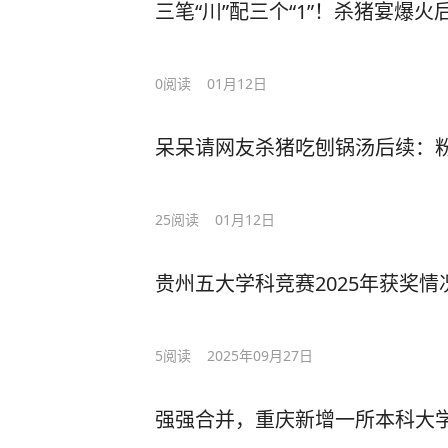
三笔“川”配三个“1”！杀猪宴爆火
0
阅读
01月12日
呆呆请网友杀猪吃刨锅汤后续：粉
25
阅读
01月12日
贵州五大学科竞赛2025年获奖情
5
阅读
2025年09月27日
强强合并，重庆新增一所本科大