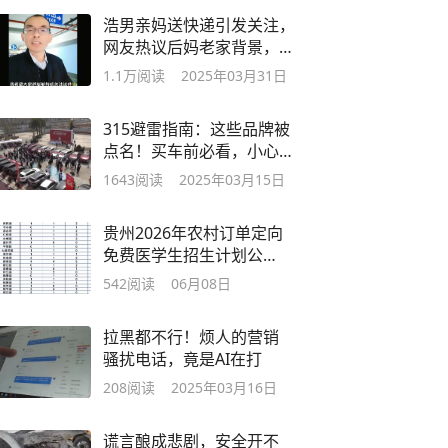
浩男亲妈送快递引发关注，
网友热议后妈老家背景，直
播现复婚呼声
1.1万
阅读
2025年03月31日
315避雷指南：这些品牌被
点名！买车前必看，小心踩
坑！
1643
阅读
2025年03月15日
贵州2026年农村订单定向
免费医学生招生计划公
布，共招117人
542
阅读
06月08日
拉黑都不行！烦人的营销
骚扰电话，竟是AI在打
208
阅读
2025年03月16日
谎言酿成悲剧，安全开不