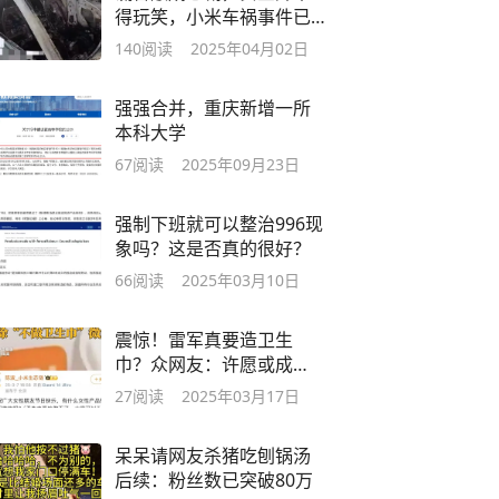
得玩笑，小米车祸事件已
无法挽回
140
阅读
2025年04月02日
强强合并，重庆新增一所
本科大学
67
阅读
2025年09月23日
强制下班就可以整治996现
象吗？这是否真的很好？
66
阅读
2025年03月10日
震惊！雷军真要造卫生
巾？众网友：许愿或成
真！
27
阅读
2025年03月17日
呆呆请网友杀猪吃刨锅汤
后续：粉丝数已突破80万