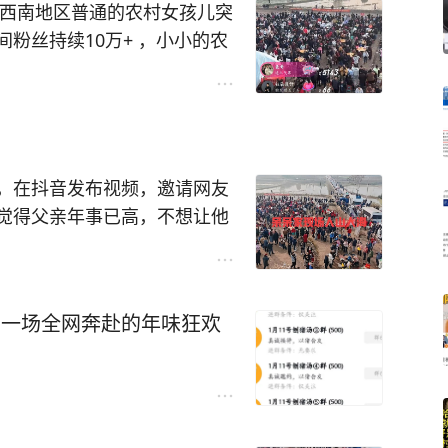
：晚上家里睡觉前会不会被老
个西南地区普通的农村女孩儿突
粉丝持续10万+ ，小小的农
席，应该是历史第一农村流水
席人数不断，蹭流量的人数也
，在抖音发布视频，邀请网友
觉得父亲年事已高，不想让他
看到视频后，纷纷呼吁到她家
停满了车子。承接一条龙酒席
：一场全网奔赴的年味狂欢
满。
件极为离奇之事！看得我都想去