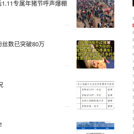
后1.11专属年猪节呼声爆棚
丝数已突破80万
况
学