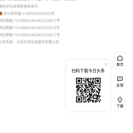
跟帖评论自律管理承诺书
京公网安备 11000002002023号
网信算备110108823483902220017号
网信算备110108823483904220019号
网信算备110108823483903230017号
公司名称：北京抖音信息服务有限公司
首页
扫码下载今日头条
反馈
下载