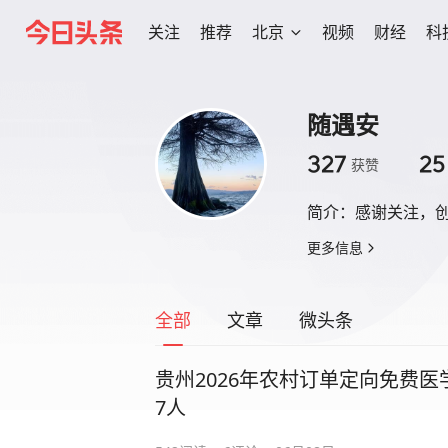
关注
推荐
北京
视频
财经
科
随遇安
327
25
获赞
简介：
感谢关注，
更多信息
全部
文章
微头条
贵州2026年农村订单定向免费医
7人