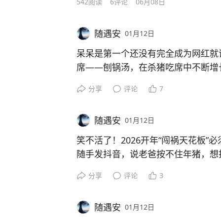
542
阅读
6
评论
06月08日
随遇安
01月12日
呆呆是第一个还没有完全成为网红就
席——刨锅汤，在杀猪吃席中不断增
今年发生在农村最奇葩的一件事，所
分享
评论
7
杀年猪也能成为如此火爆得不能再火
交警、通信公司、路政、志愿者协会
随遇安
01月12日
是当代第一搞笑事件
#求助
会现象# #合川呆呆杀猪饭#
笑不活了！2026开年“闯祸天花板”
随手发抖音，说老爸按不住年猪，想
谁能想到视频直接爆火，四面八方的
分享
评论
3
堵得水泄不通。原计划的两头猪根本
才勉强应付，院子里的柴火都被烧了
随遇安
01月12日
“闯祸”，全县的交警、文旅、路政都