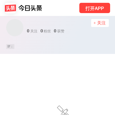
打开APP
+ 关注
0
0
0
关注
粉丝
获赞
IP：