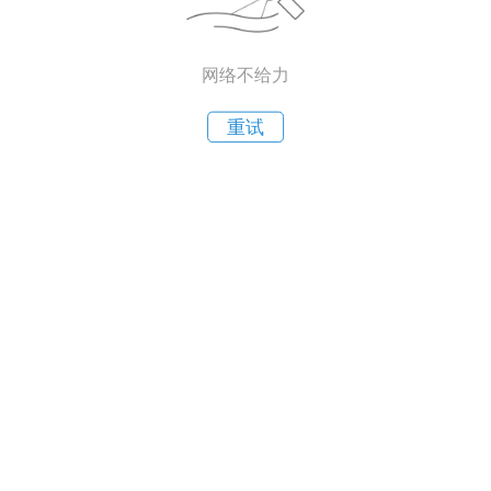
网络不给力
重试