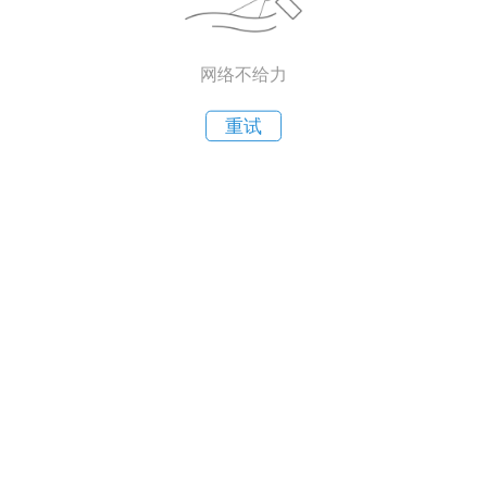
网络不给力
重试