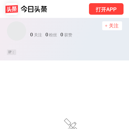
打开APP
+ 关注
0
0
0
关注
粉丝
获赞
IP：