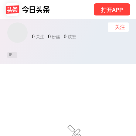
打开APP
+ 关注
0
0
0
关注
粉丝
获赞
IP：