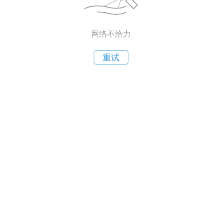
网络不给力
重试