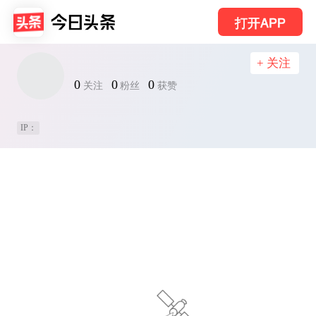
打开APP
+ 关注
0
0
0
关注
粉丝
获赞
IP：