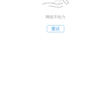
网络不给力
重试