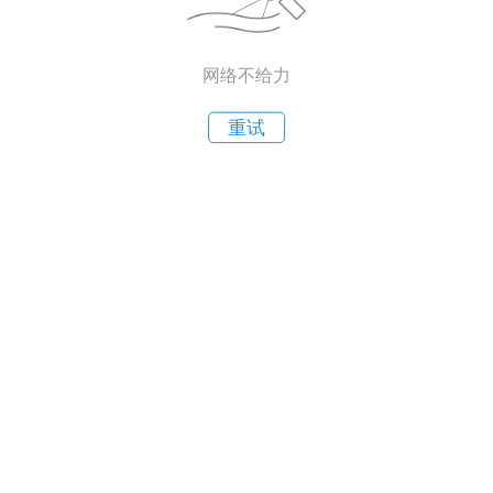
网络不给力
重试