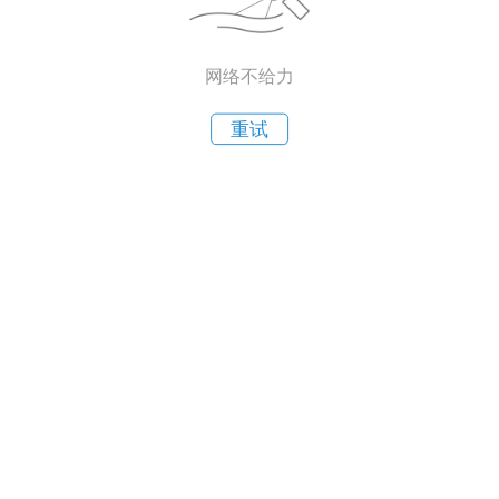
网络不给力
重试