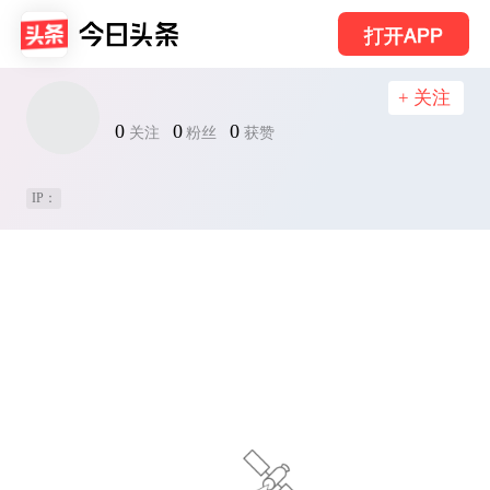
打开APP
+ 关注
0
0
0
关注
粉丝
获赞
IP：