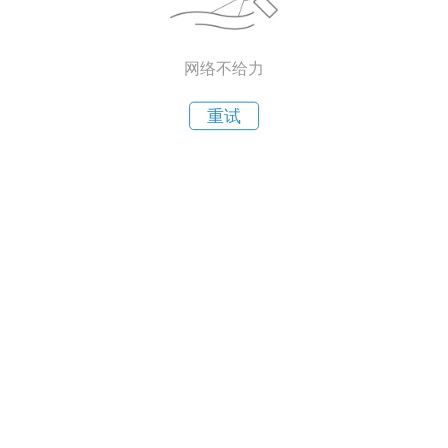
网络不给力
重试