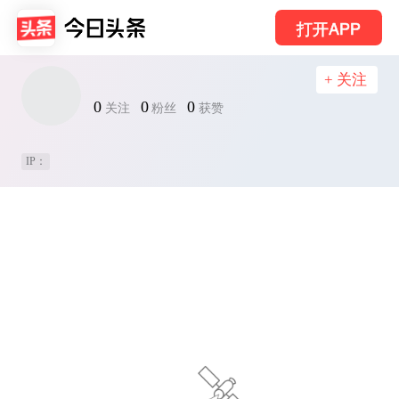
打开APP
+ 关注
0
0
0
关注
粉丝
获赞
IP：