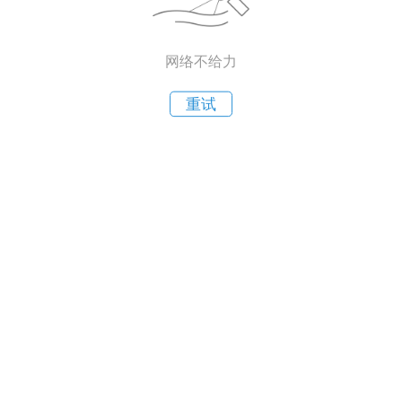
网络不给力
重试