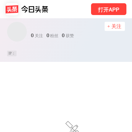
打开APP
+ 关注
0
0
0
关注
粉丝
获赞
IP：