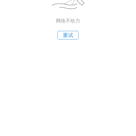
网络不给力
重试