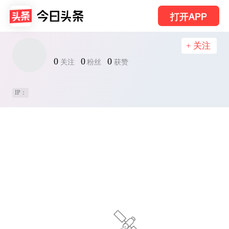
打开APP
+ 关注
0
0
0
关注
粉丝
获赞
IP：