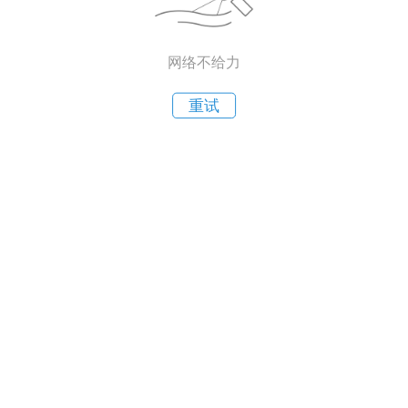
网络不给力
重试