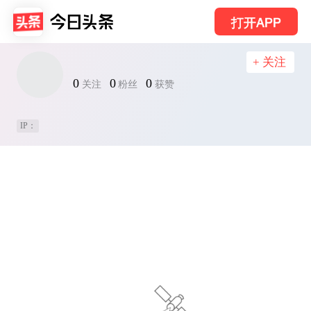
打开APP
+ 关注
0
0
0
关注
粉丝
获赞
IP：