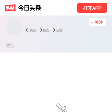
打开APP
+ 关注
0
0
0
关注
粉丝
获赞
IP：