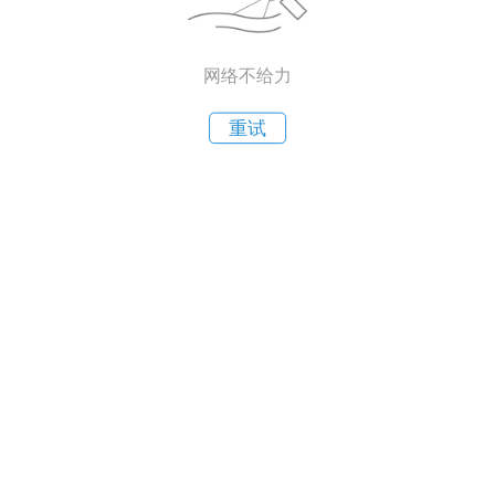
网络不给力
重试