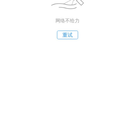
网络不给力
重试