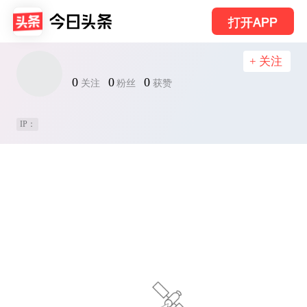
打开APP
+ 关注
0
0
0
关注
粉丝
获赞
IP：