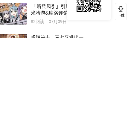
「 听凭风引」引爆二游圈
米哈游&库洛评论区集体上
下载
锁 上演宿命对线
82
阅读
07月09日
畅销前十，三七又推出一
款斗罗IP的「开箱子like」
小游戏
76
阅读
07月22日
万万没想到!米哈游这款捉
宠游戏，居然没有传统进
化系统?
61
阅读
07月15日
畅销TOP2，上线11年《梦
幻西游》手游如何成为国
产MMO「常青树」?
43
阅读
07月18日
2026这是最不像bw一次的