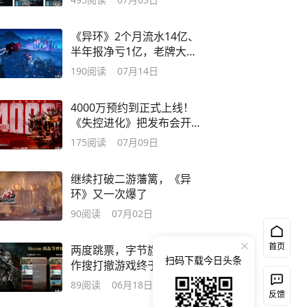
《异环》2个月流水14亿、
半年报净亏1亿，老牌大厂
的转型密码
190
阅读
07月14日
4000万预约到正式上线！
《失控进化》把发布会开
到火星上了
175
阅读
07月09日
继续打破二游藩篱，《异
环》又一次爆了
90
阅读
07月02日
首页
两度跳票，字节旗下的动
扫码下载今日头条
作搜打撤游戏终于快要上
线了
89
阅读
06月18日
反馈