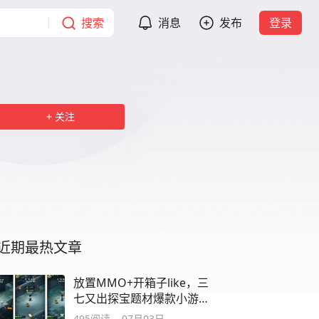
搜索
消息
发布
登录
关注
近期最热文章
放置MMO+开箱子like，三
七又出探宝题材爆款小游
戏《荒无之下》
495
阅读
07月03日