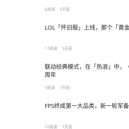
6
阅读
3天前
LOL「怀旧服」上线，那个「黄
17
阅读
5天前
联动经典模式，在「热浪」中，
周年
5
阅读
7天前
FPS终成第一大品类，新一轮军
10
阅读
7天前