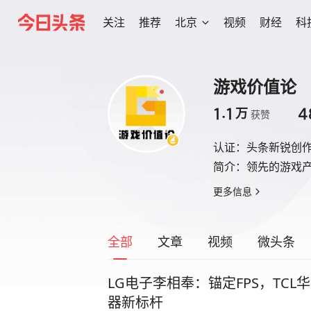
关注
推荐
北京
视频
财经
科
游戏价值论
1.1
4
万
获赞
认证：
头条新锐创
简介：
领先的游戏
更多信息
全部
文章
视频
微头条
LG电子李相奉：锚定FPS，TCL
器新标杆