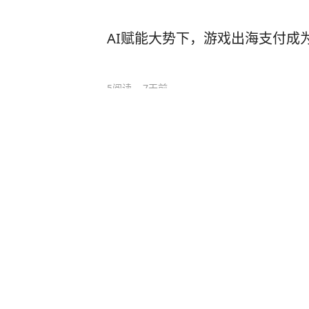
AI赋能大势下，游戏出海支付成
5
阅读
7天前
从线上爆火到坐满场馆，《三角
电竞生态
2
阅读
07月24日
靠卢本伟引流的游戏，到底能不能
宿命？
0
阅读
07月23日