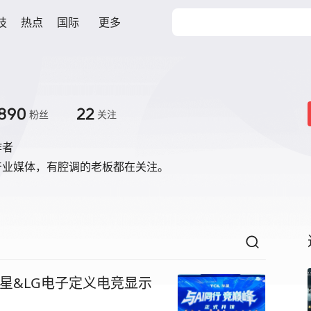
技
热点
国际
更多
890
22
粉丝
关注
作者
产业媒体，有腔调的老板都在关注。
华星&LG电子定义电竞显示