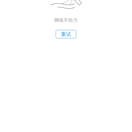
网络不给力
重试