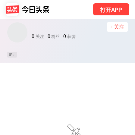
打开APP
+ 关注
0
0
0
关注
粉丝
获赞
IP：