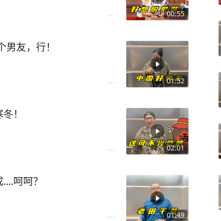
00:55
这个男友，行！
01:52
寒冬！
02:01
....呵呵？
01:49