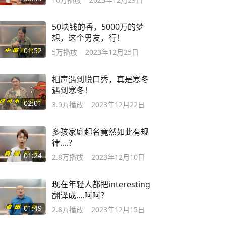
50块钱的香，5000万的梦
想，这个男友，行！
01:52
5万
播放
2023年12月25日
相声遇到脱口秀，真是寒冬
遇到寒冬！
02:01
3.9万
播放
2023年12月22日
多孩家庭起名竟然如此有规
律....？
01:24
2.8万
播放
2023年12月10日
现在年轻人都把interesting
翻译成....呵呵？
01:49
2.8万
播放
2023年12月15日