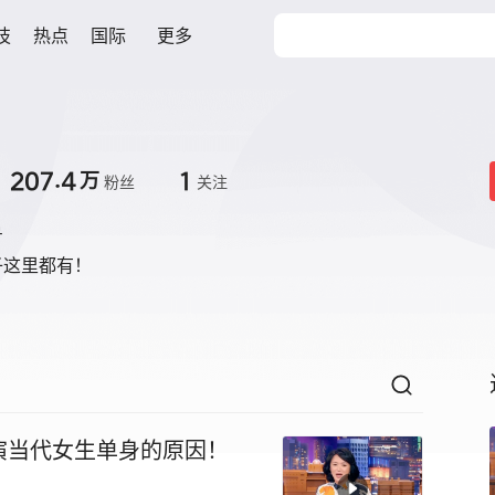
技
热点
国际
更多
207.4
1
万
粉丝
关注
号
子这里都有！
演当代女生单身的原因！