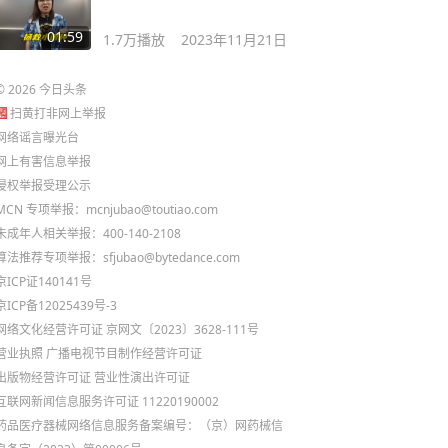
01:59
1.7万
播放
2023年11月21日
©
2026
今日头条
扫黄打非网上举报
网络谣言曝光台
网上有害信息举报
侵权举报受理公示
MCN 专项举报：mcnjubao@toutiao.com
未成年人相关举报：400-140-2108
算法推荐专项举报：sfjubao@bytedance.com
京ICP证140141号
京ICP备12025439号-3
网络文化经营许可证 京网文〔2023〕3628-111号
营业执照
广播电视节目制作经营许可证
出版物经营许可证
营业性演出许可证
互联网新闻信息服务许可证 11220190002
药品医疗器械网络信息服务备案编号：（京）网药械信