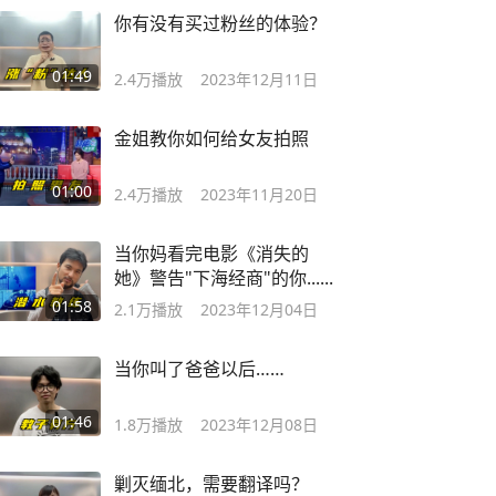
你有没有买过粉丝的体验？
01:49
2.4万
播放
2023年12月11日
金姐教你如何给女友拍照
01:00
2.4万
播放
2023年11月20日
当你妈看完电影《消失的
她》警告"下海经商"的你......
01:58
2.1万
播放
2023年12月04日
当你叫了爸爸以后……
01:46
1.8万
播放
2023年12月08日
剿灭缅北，需要翻译吗？