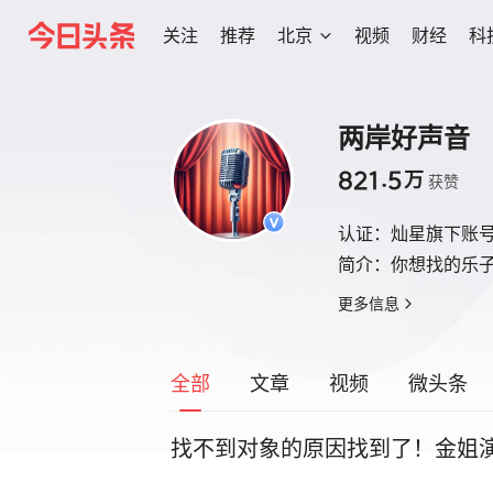
关注
推荐
北京
视频
财经
科
两岸好声音
821.5
万
获赞
认证：
灿星旗下账
简介：
你想找的乐
更多信息
全部
文章
视频
微头条
找不到对象的原因找到了！金姐