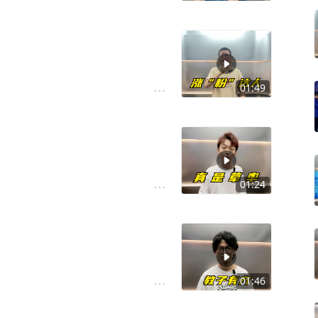
01:49
？
01:24
01:46