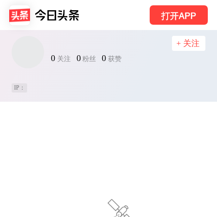
打开APP
+ 关注
0
0
0
关注
粉丝
获赞
IP：