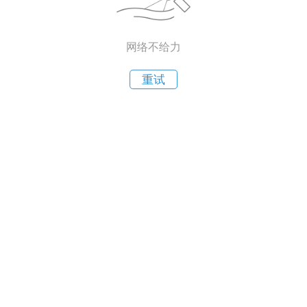
网络不给力
重试