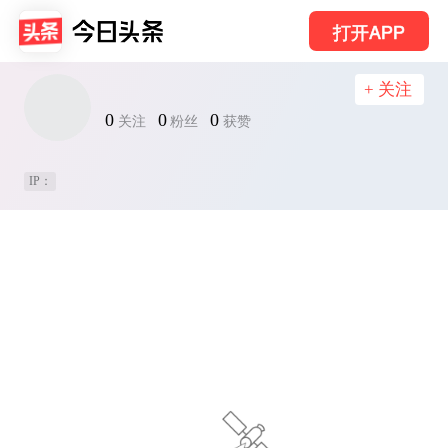
打开APP
+ 关注
0
0
0
关注
粉丝
获赞
IP：