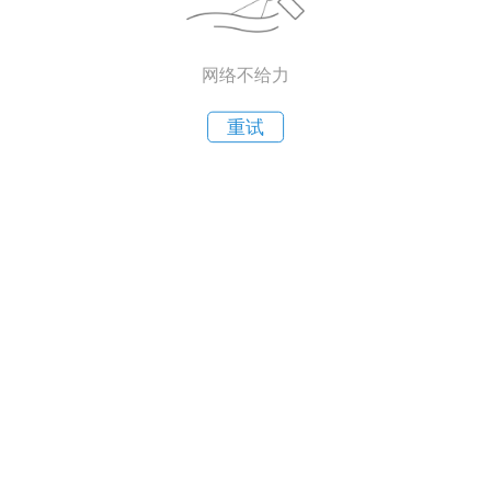
网络不给力
重试