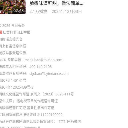
脆嫩味道鲜甜，做法简单又
好吃
02:48
2.1万
播放
2024年12月03日
©
2026
今日头条
扫黄打非网上举报
网络谣言曝光台
网上有害信息举报
侵权举报受理公示
MCN 专项举报：mcnjubao@toutiao.com
未成年人相关举报：400-140-2108
算法推荐专项举报：sfjubao@bytedance.com
京ICP证140141号
京ICP备12025439号-3
网络文化经营许可证 京网文〔2023〕3628-111号
营业执照
广播电视节目制作经营许可证
出版物经营许可证
营业性演出许可证
互联网新闻信息服务许可证 11220190002
药品医疗器械网络信息服务备案编号：（京）网药械信