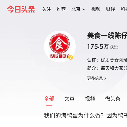
关注
推荐
北京
视频
财经
科
美食一线陈
175.5
万
获赞
认证：
优质美食领
简介：
每天和大家
更多信息
全部
文章
视频
微头条
我们的海鸭蛋为什么香？因为鸭子