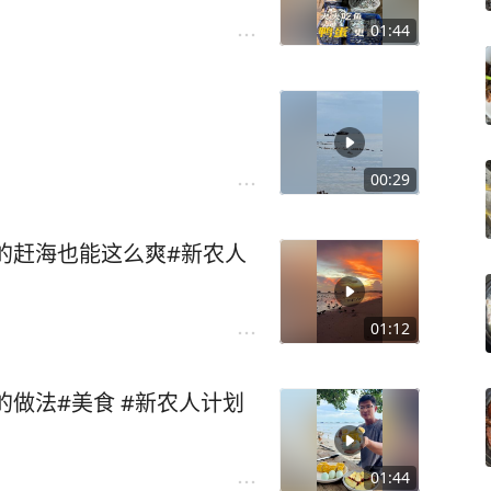
01:44
00:29
的赶海也能这么爽#新农人
01:12
的做法#美食 #新农人计划
01:44