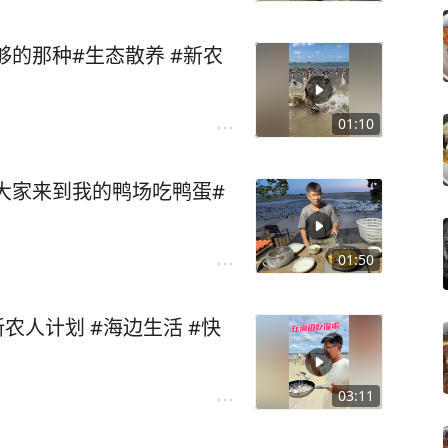
够的那种#生态散养 #新农
01:10
大家来到我的鸭场吃鸭蛋#
01:50
农人计划 #海边生活 #快
03:11