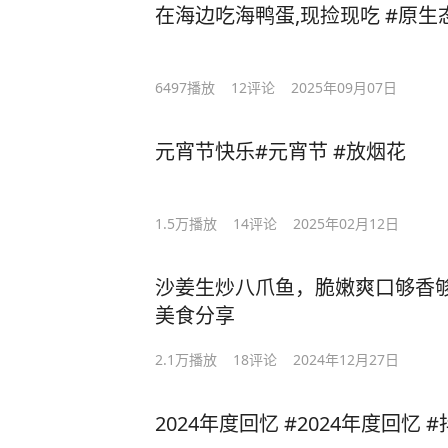
在海边吃海鸭蛋,现捡现吃 #原生
6497
播放
12
评论
2025年09月07日
元宵节快乐#元宵节 #放烟花
1.5万
播放
14
评论
2025年02月12日
沙姜生炒八爪鱼，脆嫩爽口够香够
美食分享
2.1万
播放
18
评论
2024年12月27日
2024年度回忆 #2024年度回忆 