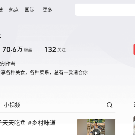
技
热点
国际
更多
仔
70.6
132
万
粉丝
关注
域创作者
分享各种美食，各种菜系，总有一款适合你
小视频
天天吃鱼 #乡村味道