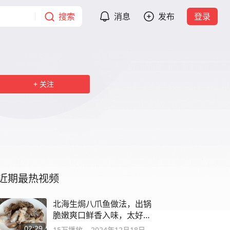
搜索
消息
发布
登录
关注
近期最热视频
北海生焗八爪鱼做法，出锅
脆嫩爽口鲜香入味，太好吃
了
02:29
15万
播放
2024年12月18日