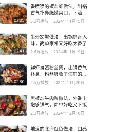
香喷喷的椒盐虾做法，出锅
香气扑鼻脆嫩爽口，下酒下
饭都不错
02:25
3.3万
播放
2024年11月15日
生炒螃蟹做法，出锅鲜香入
味，简单家常又好吃太香了
02:41
2.6万
播放
2024年11月19日
鲜虾螃蟹粉丝煲，出锅香气
扑鼻，粉丝吸收了海鲜的味
道超好吃
02:30
2.5万
播放
2024年11月20日
黑椒炒牛肉粒做法，外香里
嫩够锅气，简单好吃又下饭
02:38
2.3万
播放
2024年12月16日
地道的北海鱿鱼做法，口感