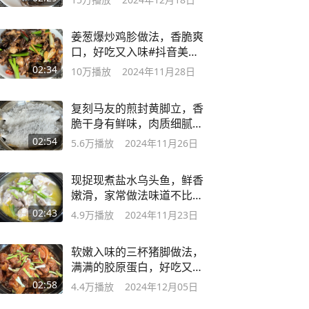
姜葱爆炒鸡胗做法，香脆爽
口，好吃又入味#抖音美食
推荐官
02:34
10万
播放
2024年11月28日
复刻马友的煎封黄脚立，香
脆干身有鲜味，肉质细腻又
名鲜咸鱼
02:54
5.6万
播放
2024年11月26日
现捉现煮盐水乌头鱼，鲜香
嫩滑，家常做法味道不比饭
店的差
02:43
4.9万
播放
2024年11月23日
软嫩入味的三杯猪脚做法，
满满的胶原蛋白，好吃又下
饭
02:58
4.4万
播放
2024年12月05日