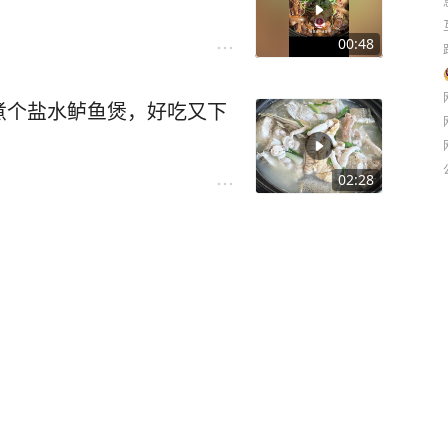
00:48
煮个盐水鲈鱼煲，好吃又下
02:28