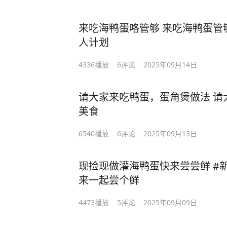
来吃海鸭蛋咯管够 来吃海鸭蛋管
人计划
4336
播放
6
评论
2025年09月14日
请大家来吃鸭蛋，蛋角煲做法 请
美食
6540
播放
6
评论
2025年09月13日
现捡现做灌海鸭蛋快来尝尝鲜 #新
来一起尝个鲜
4473
播放
5
评论
2025年09月09日