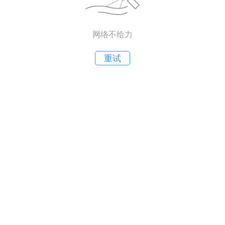
网络不给力
重试