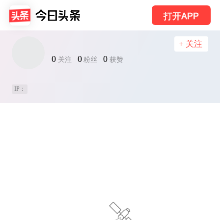
打开APP
+ 关注
0
0
0
关注
粉丝
获赞
IP：