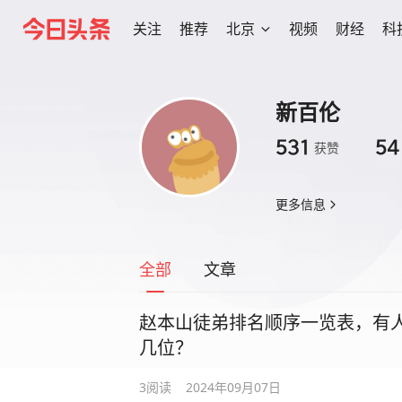
关注
推荐
北京
视频
财经
科
新百伦
531
54
获赞
更多信息
全部
文章
赵本山徒弟排名顺序一览表，有
几位？
3
阅读
2024年09月07日