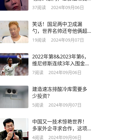
夫打理万贯家产
37
阅读
2024年09月06日
笑话！国足两中卫成漏
勺，世界名帅还夸他俩超
俄国脚，徐根宝心痛
19
阅读
2024年09月07日
2022年第8&2023年第6，
维尼修斯连续3年入围金球
奖名单
7
阅读
2024年09月06日
建造速冻排酸冷库需要多
少投资？
5
阅读
2024年09月07日
中国又一技术惊艳世界！
多家外企寻求合作，这项
黑科技有多牛
4
阅读
2024年09月06日