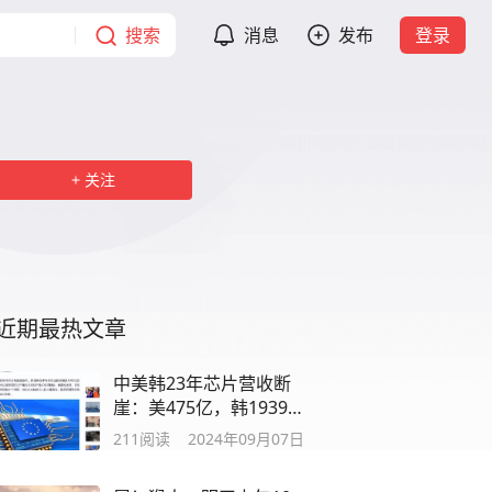
搜索
消息
发布
登录
关注
近期最热文章
中美韩23年芯片营收断
崖：美475亿，韩1939
亿，中国表现令人意外
211
阅读
2024年09月07日