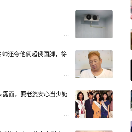
？
名帅还夸他俩超俄国脚，徐
头露面，要老婆安心当少奶