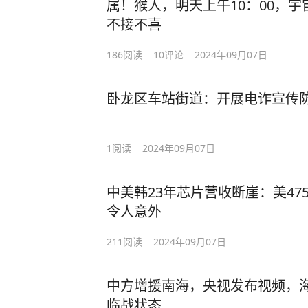
属！猴人，明天上午10：00，
不接不喜
186
阅读
10
评论
2024年09月07日
卧龙区车站街道：开展电诈宣传
1
阅读
2024年09月07日
中美韩23年芯片营收断崖：美47
令人意外
211
阅读
2024年09月07日
中方增援南海，央视发布视频，
临战状态