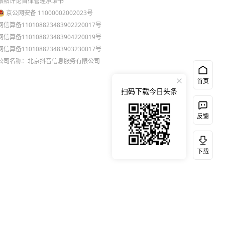
跟帖评论自律管理承诺书
京公网安备 11000002002023号
网信算备110108823483902220017号
网信算备110108823483904220019号
网信算备110108823483903230017号
公司名称：北京抖音信息服务有限公司
首页
扫码下载今日头条
反馈
下载