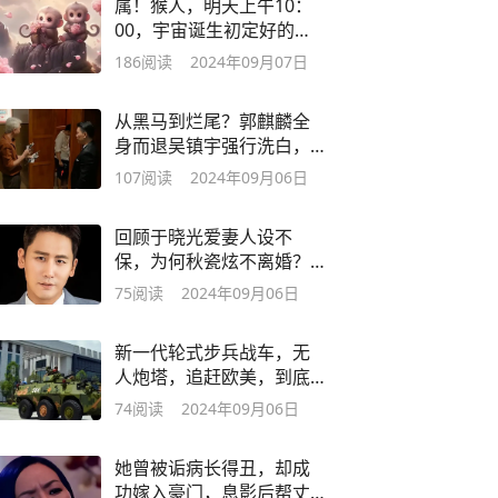
属！猴人，明天上午10：
00，宇宙诞生初定好的富
贵到来，不接不喜
186
阅读
2024年09月07日
从黑马到烂尾？郭麒麟全
身而退吴镇宇强行洗白，
网友：结局太憋屈
107
阅读
2024年09月06日
回顾于晓光爱妻人设不
保，为何秋瓷炫不离婚？
离婚后他会一无所有
75
阅读
2024年09月06日
新一代轮式步兵战车，无
人炮塔，追赶欧美，到底
有多强悍？
74
阅读
2024年09月06日
她曾被诟病长得丑，却成
功嫁入豪门，息影后帮丈