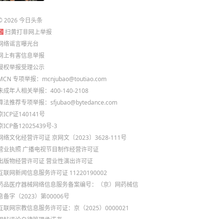
©
2026
今日头条
扫黄打非网上举报
网络谣言曝光台
网上有害信息举报
侵权举报受理公示
MCN 专项举报：mcnjubao@toutiao.com
未成年人相关举报：400-140-2108
算法推荐专项举报：sfjubao@bytedance.com
京ICP证140141号
京ICP备12025439号-3
网络文化经营许可证 京网文〔2023〕3628-111号
营业执照
广播电视节目制作经营许可证
出版物经营许可证
营业性演出许可证
互联网新闻信息服务许可证 11220190002
药品医疗器械网络信息服务备案编号：（京）网药械信
息备字（2023）第00006号
互联网宗教信息服务许可证：京（2025）0000021