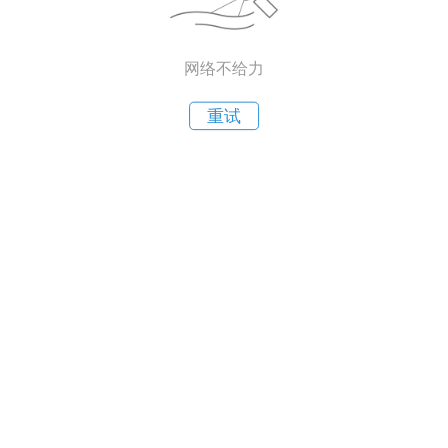
网络不给力
重试