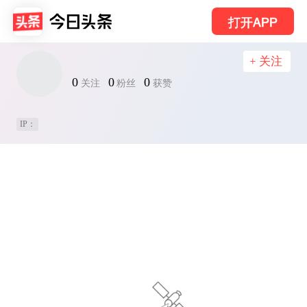
打开APP
+ 关注
0
0
0
关注
粉丝
获赞
IP：