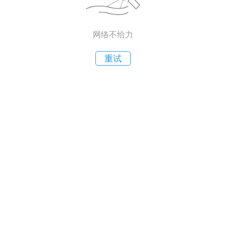
网络不给力
重试