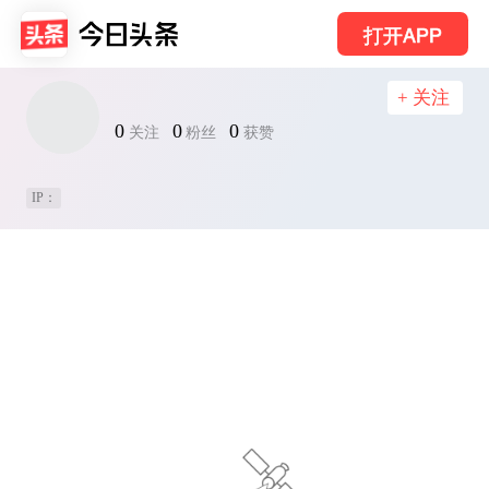
打开APP
+ 关注
0
0
0
关注
粉丝
获赞
IP：