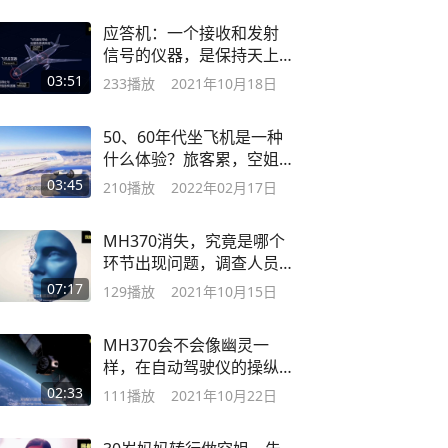
应答机：一个接收和发射
信号的仪器，是保持天上
～地下通信的神器
03:51
233
播放
2021年10月18日
50、60年代坐飞机是一种
什么体验？旅客累，空姐
直呼她们更累
03:45
210
播放
2022年02月17日
MH370消失，究竟是哪个
环节出现问题，调查人员
将逐一分析调查
07:17
129
播放
2021年10月15日
MH370会不会像幽灵一
样，在自动驾驶仪的操纵
下飞向它安息的地方
02:33
111
播放
2021年10月22日