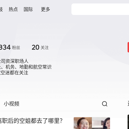
技
热点
国际
更多
834
20
粉丝
关注
司资深职场人

、机务、地勤和航空常识

航空迷都在关注
小视频
离职后的空姐都去了哪里？