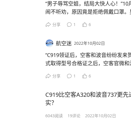
“男子辱骂空姐，结局大快人心！”1
闹不听劝，原因竟是拒绝佩戴口罩。
工作人员，最后警 察到场，同机乘客的
分享
1
6
10月7日，春秋航 空从上海飞往通
航空迷
2022年10月02日
外事件。
“C919领证后，空客和波音纷纷发来
春秋航 空给出的回应称，是一名男
式取得型号合格证之后，空客官微和
口罩而引发的一起争吵事件。
并@中国商飞，祝贺C919取得重大进
分享
1
6
男子在登机后空姐就不断提醒他戴好
C919大型客机是我国首次按照国际
空姐。
C919比空客A320和波音737
主知识产权的喷气式干线客机，于200
实？
从画面上看，这名男子情绪非常激动
15年来，我国成功探索出一条中国
6043
阅读
19
评论
2022年10月02日
和一名空保大喊大叫。
步提升国产化的发展路子，可谓步步