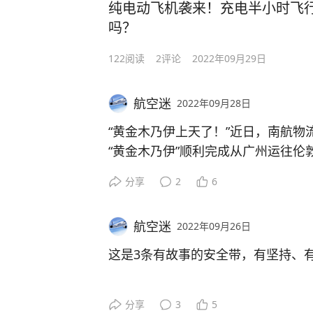
纯电动飞机袭来！充电半小时飞
嘶声裂肺的声音响彻机舱，期间还不
就在不久前，C919终于迎来了第一
吗？
堪。
明飞机设计符合适航标准和环保要求
122
阅读
2
评论
2022年09月29日
尽管2名工作人员对男子说尽了好话
这一天，我们的友商也在关注着，并
航空迷
2022年09月28日
可能心里感觉自己受了重视就有了理
同为世界民航飞机制造巨头的欧洲空
安静下来，还两手拉拽空保人员的领
早已开始布局，以应对中国C919飞
“黄金木乃伊上天了！”近日，南航物
和市场占有率。
“黄金木乃伊”顺利完成从广州运往伦
到后来，2名工作人员眼看劝阻无效
奇，这样的木乃伊如何保护才能保持
分享
2
6
办法。
中国商飞对空客官微的回复更显大国
呆住了...
但这名男子还是不依不饶，一边用手
航空迷
2022年09月26日
其中说到：“感谢空客，携手共享世界
这8具木乃伊都有着传奇和悠久的历
么，从现场猜测看肯定不是什么客气
的古埃及文物，俗称“黄金木乃伊”。
这是3条有故事的安全带，有坚持、
中国商飞并没有一味谦虚和低调，简
一旁的乘务长空姐，无奈地站在过道
信。
那它们为什么会在中国呢？
外人看见的尽是光鲜亮丽，内行人满
没有可行的办法，不知道如何是好了
分享
3
5