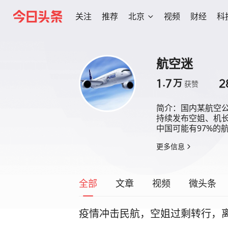
关注
推荐
北京
视频
财经
科
航空迷
1.7
2
万
获赞
简介：
国内某航空公
持续发布空姐、机长
中国可能有97%的
更多信息
全部
文章
视频
微头条
疫情冲击民航，空姐过剩转行，