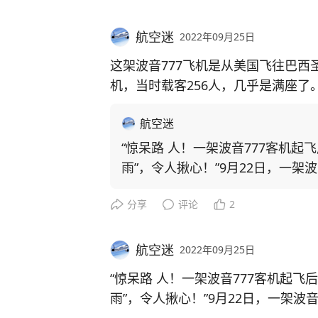
两位友商在祝福的时候，心里是啥滋
原来这批文物是曼彻斯特博物馆的一批
另外提一句，机务小哥看到这种写满
没办法之下，机组决定通知警 察到
8月就跨越重洋来到中国，先后在北
航空迷
2022年09月25日
知道为什的吗？
后男子被带离飞机。
C919的新征程才刚刚开始，我们祝
山博物馆和其他地方进行过展览。
这架波音777飞机是从美国飞往巴西圣
机，当时载客256人，几乎是满座了
就在男子被带离飞机的时候，机舱内
直到2022年9月才正式结束展览，
大快人心啊！
航空迷
这次远渡重洋的运送任务引起了大家
有的乘客边鼓掌边喊道：“带走，下飞
“惊呆路 人！一架波音777客机起
伊”得有怎样的运输包装才能完好无
雨”，令人揪心！”9月22日，一架波
看来，这名男子被带离飞机，很称机
料起飞不久就“火花四溅”，机上256名
实地探访后让人 大跌眼镜。
分享
评论
2
行了。
音777飞机是从美国飞往巴西圣保
架载人客机，当时载客256人，几乎是满座了
一只只木质的集装箱从外表看来与其
那么这名男子可能会受到哪些处罚呢
久，这架飞机就爆出问题，从画面
航空迷
2022年09月25日
箱上标注着向上和易碎的标识，普通
得路 人连连直叫。 当时这架波音777出现问题时飞行高度只有
“惊呆路 人！一架波音777客机起飞
根据《治安管理处罚法》第二十三条
几百米，起落架舱门刚刚关闭。 尽管是夜间，但从地面上可以
只是在深入探寻后发现，神秘之处也
雨”，令人揪心！”9月22日，一架波音
火车、船舶、航 空器或者其他公共
清晰地看到巨大的机身从头顶呼啸
是真正神秘的关键所在。