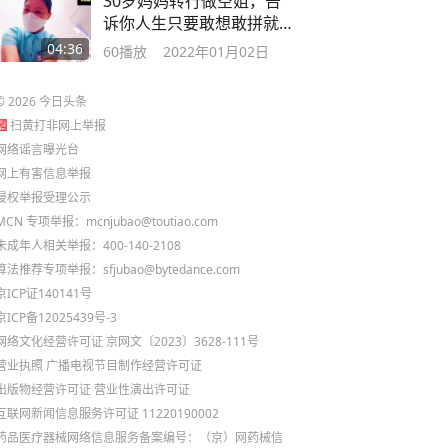
30岁妈妈转行做空姐，告
诉你人生只要敢想敢拼就
可以开挂 励志片
04:36
60
播放
2022年01月02日
©
2026
今日头条
扫黄打非网上举报
网络谣言曝光台
网上有害信息举报
侵权举报受理公示
MCN 专项举报：mcnjubao@toutiao.com
未成年人相关举报：400-140-2108
算法推荐专项举报：sfjubao@bytedance.com
京ICP证140141号
京ICP备12025439号-3
网络文化经营许可证 京网文〔2023〕3628-111号
营业执照
广播电视节目制作经营许可证
出版物经营许可证
营业性演出许可证
互联网新闻信息服务许可证 11220190002
药品医疗器械网络信息服务备案编号：（京）网药械信