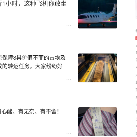
行1小时，这种飞机你敢坐
断爆出辱骂字眼，场面令人难
次“大考”取得型号合格证，以表
。
，可男子一点也不领情。
发来贺电。
，不仅没听从机组人员的劝告
客公司和美国波音公司实际上
口推来推去。
机在未来可能对民航领域的冲击
流保障8具价值不菲的古埃及
敦的转运任务。大家纷纷好
也就停了下来，只能另想其他
它原有的面目呢？看到集装箱
风范和霸气侧漏。
指着空保一边嘴里还在喊着什
商用飞机产业美好明天。”
史，据称是来自公元1世纪左右
话。
有心酸、有无奈、有不舍！
单话语中透着从容、大气和自
里，看着男子耍活宝，又气又
眼的生活艰辛！
。