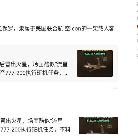
味，大家大胆猜测下告诉我！
国际巡回展展品，于2021年
字的安全带都得给换新了，你
场。不一会儿功夫就赶来了，随
京中华世纪坛艺术馆和深圳南
福它！
保罗，隶属于美国联合航 空icon的一架载人客
。
响起了其他乘客的掌声，真是
由南航物流保障运回英国。
的好奇，这么贵重的“黄金木乃
机！”
飞后冒出火星，场面酷似“流星
损地运回英国呢？
音777-200执行班机任务，不
上乘客的心，飞机可以正常运
乘客还能逃生吗？ 这架波
罗，隶属于美国联合航 空的一
。 就在起飞后不
他物品并无差别，只是在集装
？
显示出现的故障非同寻常，惊
得实在不能再普通。
后冒出火星，场面酷似“流星
规定，扰乱公共汽车、电车、
许并不在集装箱外表，内部才
777-200执行班机任务，不料
交通工具上的秩序的，处警告或
而过，机身后不断有“火星四