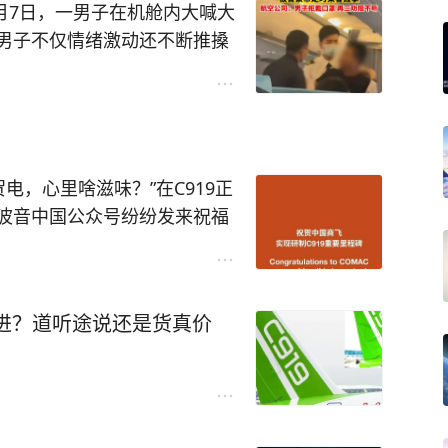
0月7日，一男子在机舱内大喊大
男子不仅情绪激动还不断推搡
反应出人意外...
辽的一趟班机上，发生了一起意
贺电，心里啥滋味？”在C919正
子不顾防疫要求，机上拒绝佩戴
波音中国公众号纷纷发来祝福
展。商飞的回复大气磅礴...
口罩，他不但没听劝，还辱骂
通行适航标准自行研制、具有自
更先进？道听途说还是货真价
7年立项，2017年首飞。
，不断对前来劝阻的机组人员
设计、系统集成、全球招标、逐
惊心和成果丰硕。