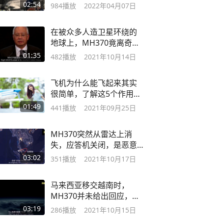
个细节里，惊艳！
02:54
984
播放
2022年04月07日
在被众多人造卫星环绕的
地球上，MH370竟离奇消
失无人发现？
01:35
482
播放
2021年10月14日
飞机为什么能飞起来其实
很简单，了解这5个作用，
你也是航空专家
01:49
441
播放
2021年09月25日
MH370突然从雷达上消
失，应答机关闭，是恶意
所为还是逼迫关闭？
03:02
351
播放
2021年10月17日
马来西亚移交越南时，
MH370并未给出回应，这
时候机上发生了什么
03:19
286
播放
2021年10月15日