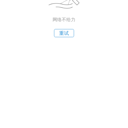
网络不给力
重试