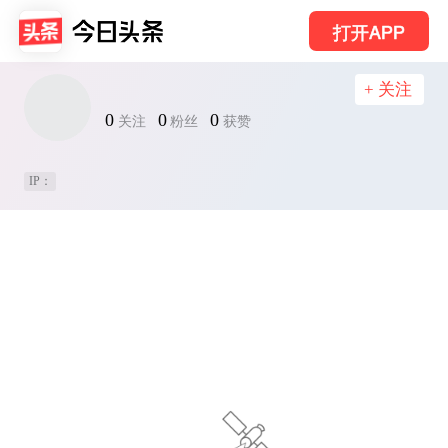
打开APP
+ 关注
0
0
0
关注
粉丝
获赞
IP：