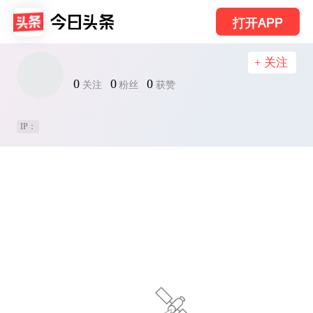
打开APP
+ 关注
0
0
0
关注
粉丝
获赞
IP：