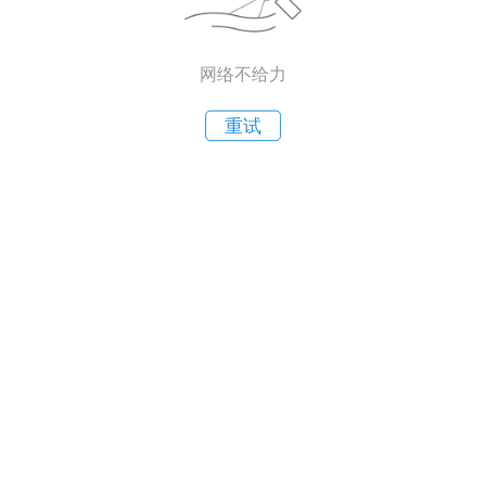
网络不给力
重试