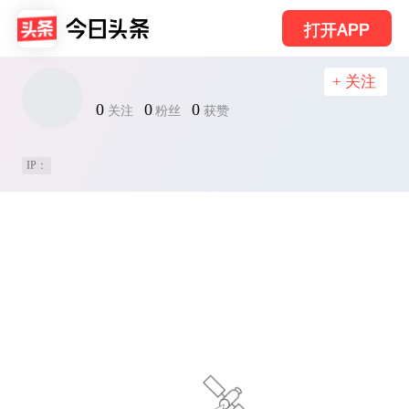
打开APP
+ 关注
0
0
0
关注
粉丝
获赞
IP：