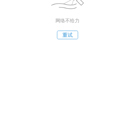
网络不给力
重试