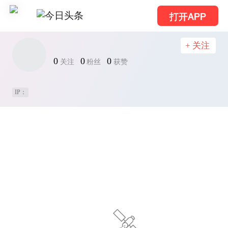
打开APP
+ 关注
0
0
0
关注
粉丝
获赞
IP：