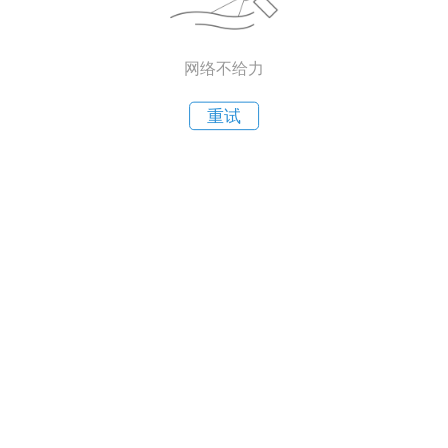
网络不给力
重试