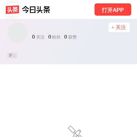
打开APP
+ 关注
0
0
0
关注
粉丝
获赞
IP：