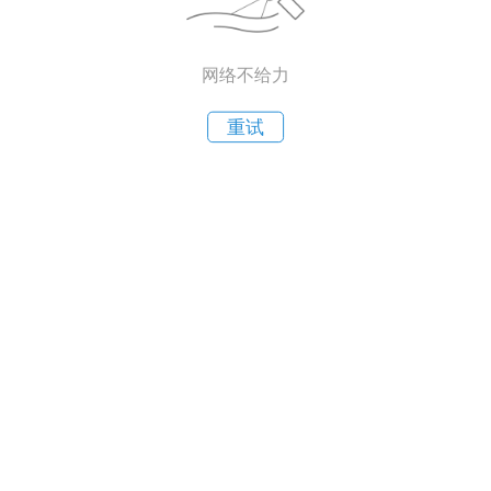
网络不给力
重试