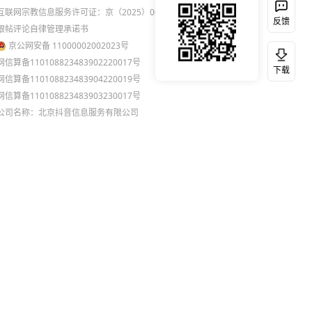
互联网宗教信息服务许可证：京（2025）0000021
反馈
跟帖评论自律管理承诺书
京公网安备 11000002002023号
网信算备110108823483902220017号
下载
网信算备110108823483904220019号
网信算备110108823483903230017号
公司名称：北京抖音信息服务有限公司