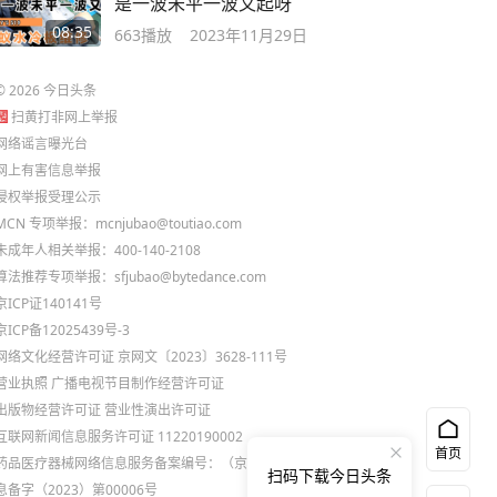
是一波未平一波又起呀
08:35
663
播放
2023年11月29日
©
2026
今日头条
扫黄打非网上举报
网络谣言曝光台
网上有害信息举报
侵权举报受理公示
MCN 专项举报：mcnjubao@toutiao.com
未成年人相关举报：400-140-2108
算法推荐专项举报：sfjubao@bytedance.com
京ICP证140141号
京ICP备12025439号-3
网络文化经营许可证 京网文〔2023〕3628-111号
营业执照
广播电视节目制作经营许可证
出版物经营许可证
营业性演出许可证
互联网新闻信息服务许可证 11220190002
首页
药品医疗器械网络信息服务备案编号：（京）网药械信
扫码下载今日头条
息备字（2023）第00006号