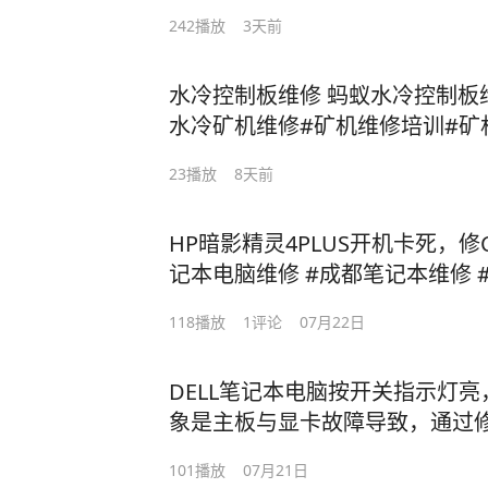
242
播放
3天前
水冷控制板维修 蚂蚁水冷控制板
水冷矿机维修#矿机维修培训#矿
修#算力板维修培训
23
播放
8天前
HP暗影精灵4PLUS开机卡死，修
记本电脑维修 #成都笔记本维修 
维修
118
播放
1
评论
07月22日
DELL笔记本电脑按开关指示灯亮
象是主板与显卡故障导致，通过
修 #笔记本维修主板维修 #笔记
101
播放
07月21日
修 #笔记本坏了