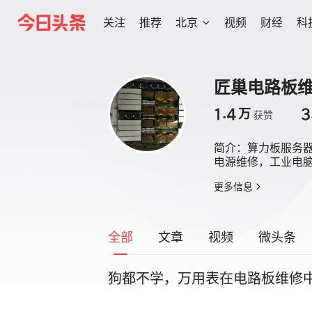
关注
推荐
北京
视频
财经
科
匠巢电路板
1.4
3
万
获赞
简介：
算力板服务
电源维修，工业电
更多信息
全部
文章
视频
微头条
狗都不学，万用表在电路板维修