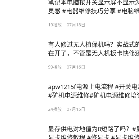
笔记本电脑按开关显示屏不显示怎
灵感 #电器维修技巧分享 #电脑维修技巧 #笔记本电脑维修
#笔记本维修
19
播放
07月18日
有人修过无人植保机吗？实战式
在开了，不管是无人机板卡快修
定#无人机维修培训 #无人机维修
99
播放
07月16日
训班 #无人机维修培训机构 #
apw1215f电源上电流程 #开
#矿机电源维修#矿机电源维修培
24
播放
07月15日
显存供电对地值为0短路了吗？#
显卡维修教程 #修显卡 #显卡维