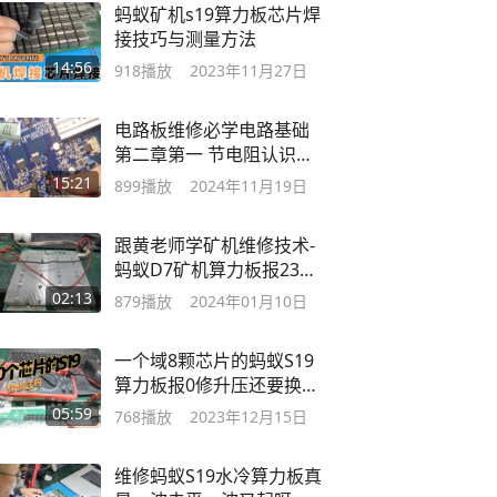
蚂蚁矿机s19算力板芯片焊
接技巧与测量方法
14:56
918
播放
2023年11月27日
电路板维修必学电路基础
第二章第一 节电阻认识与
好坏测量
15:21
899
播放
2024年11月19日
跟黄老师学矿机维修技术-
蚂蚁D7矿机算力板报23故
障维修
02:13
879
播放
2024年01月10日
一个域8颗芯片的蚂蚁S19
算力板报0修升压还要换芯
片翻车了吗
05:59
768
播放
2023年12月15日
维修蚂蚁S19水冷算力板真