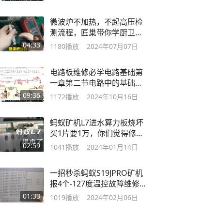
微波炉不加热，不起高压检
测流程，匠巢带你学厨卫家
电维修
04:33
1180
播放
2024年07月07日
电路板维修必学电路基础第
一章第二节电路中的基础知
识
09:36
1172
播放
2024年10月16日
蚂蚁矿机L7进水算力板烧坏
买1片要1万，你们觉得修好
收多钱合适呢
02:59
1041
播放
2024年01月14日
一招秒杀蚂蚁S19JPRO矿机
报4个-127度温控故障维修
方法分享
01:33
1019
播放
2024年02月06日