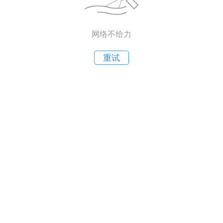
网络不给力
重试