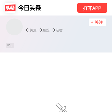
打开APP
+ 关注
0
0
0
关注
粉丝
获赞
IP：