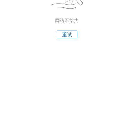
网络不给力
重试