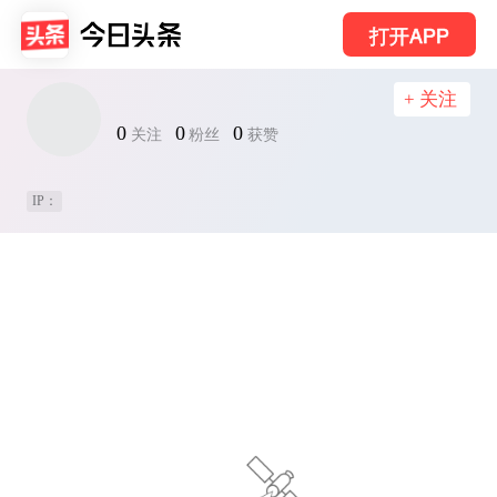
打开APP
+ 关注
0
0
0
关注
粉丝
获赞
IP：