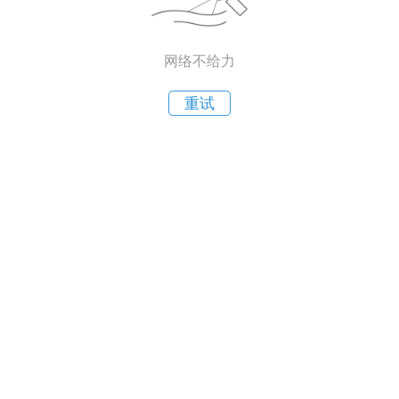
网络不给力
重试