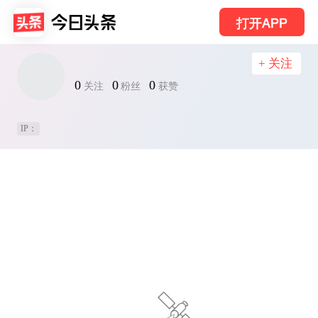
打开APP
+ 关注
0
0
0
关注
粉丝
获赞
IP：