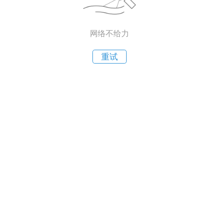
网络不给力
重试