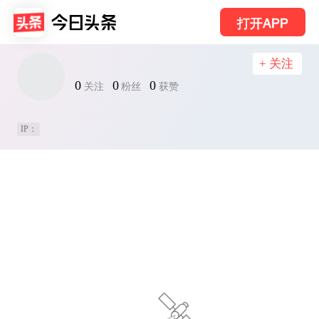
打开APP
+ 关注
0
0
0
关注
粉丝
获赞
IP：