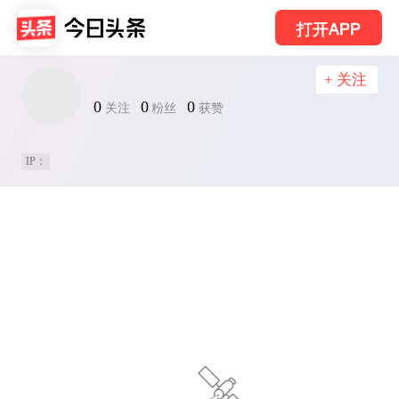
打开APP
+ 关注
0
0
0
关注
粉丝
获赞
IP：