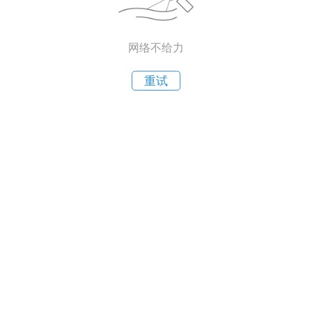
网络不给力
重试