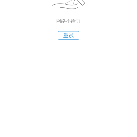
网络不给力
重试