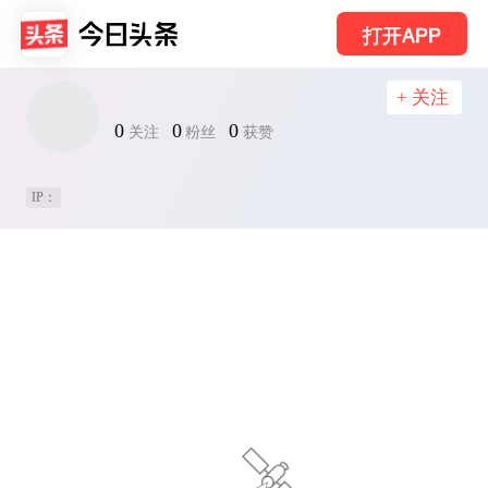
打开APP
+ 关注
0
0
0
关注
粉丝
获赞
IP：