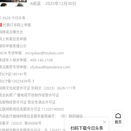
4
阅读
2025年12月30日
©
2026
今日头条
扫黄打非网上举报
网络谣言曝光台
网上有害信息举报
侵权举报受理公示
MCN 专项举报：mcnjubao@toutiao.com
未成年人相关举报：400-140-2108
算法推荐专项举报：sfjubao@bytedance.com
京ICP证140141号
京ICP备12025439号-3
网络文化经营许可证 京网文〔2023〕3628-111号
营业执照
广播电视节目制作经营许可证
出版物经营许可证
营业性演出许可证
互联网新闻信息服务许可证 11220190002
药品医疗器械网络信息服务备案编号：（京）网药械信
首页
息备字（2023）第00006号
扫码下载今日头条
互联网宗教信息服务许可证：京（2025）0000021