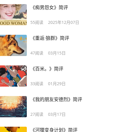
《痴男怨女》简评
55
阅读
2025年12月07日
《重返·狼群》简评
47
阅读
03月15日
《百米。》简评
33
阅读
01月29日
《我的朋友安德烈》简评
27
阅读
03月17日
《河狸变身计划》简评