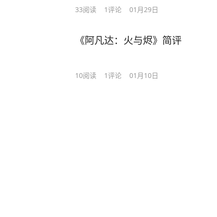
33
阅读
1
评论
01月29日
《阿凡达：火与烬》简评
10
阅读
1
评论
01月10日