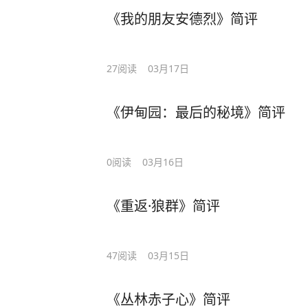
《我的朋友安德烈》简评
27
阅读
03月17日
《伊甸园：最后的秘境》简评
0
阅读
03月16日
《重返·狼群》简评
47
阅读
03月15日
《丛林赤子心》简评