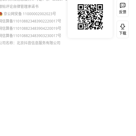
跟帖评论自律管理承诺书
反馈
京公网安备 11000002002023号
网信算备110108823483902220017号
网信算备110108823483904220019号
下载
网信算备110108823483903230017号
公司名称：北京抖音信息服务有限公司