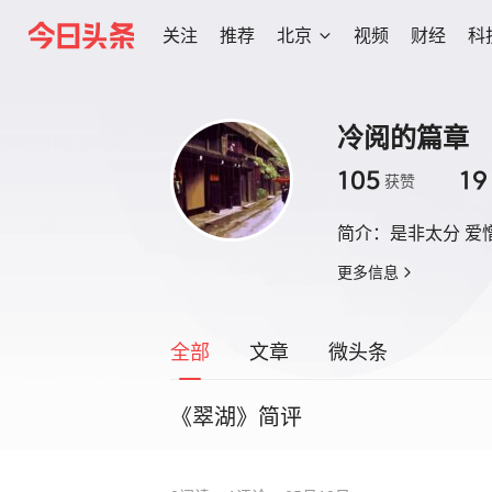
关注
推荐
北京
视频
财经
科
冷阅的篇章
105
19
获赞
简介：
是非太分 爱
更多信息
全部
文章
微头条
《翠湖》简评