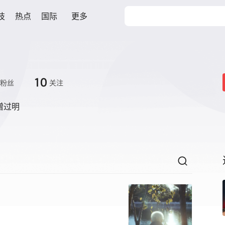
技
热点
国际
更多
10
粉丝
关注
憎过明