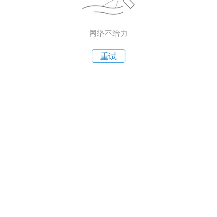
网络不给力
重试