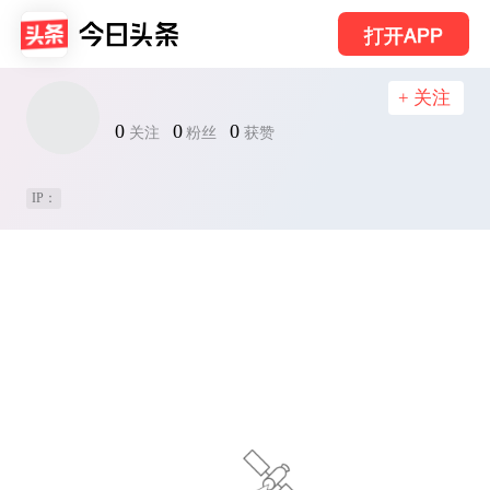
打开APP
+ 关注
0
0
0
关注
粉丝
获赞
IP：