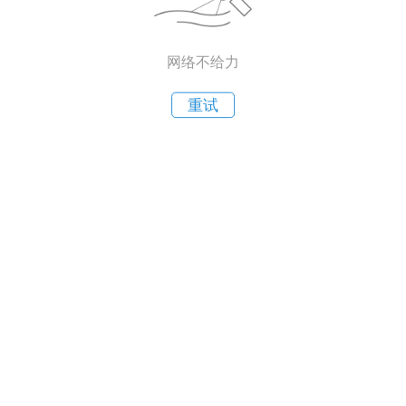
网络不给力
重试