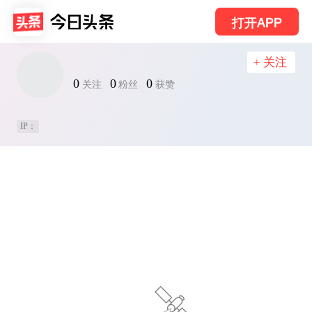
打开APP
+ 关注
0
0
0
关注
粉丝
获赞
IP：