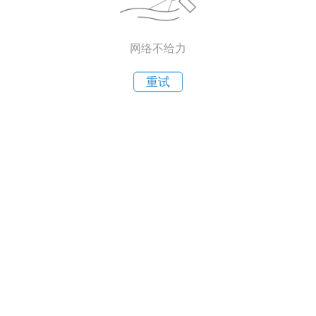
网络不给力
重试