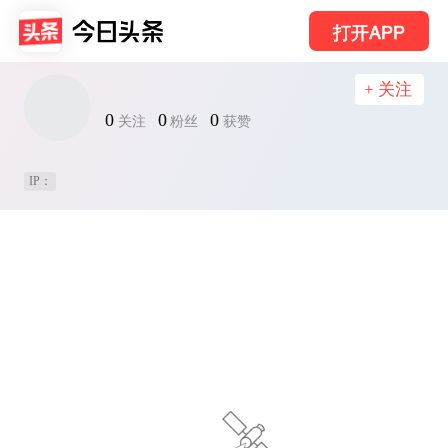
打开APP
+ 关注
0
0
0
关注
粉丝
获赞
IP：