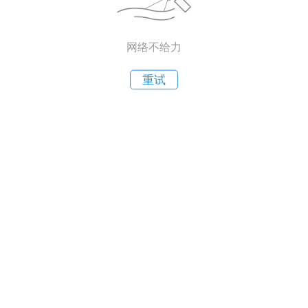
网络不给力
重试