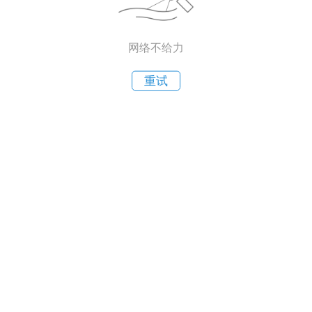
网络不给力
重试