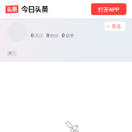
打开APP
+ 关注
0
0
0
关注
粉丝
获赞
IP：