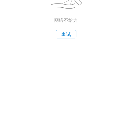
网络不给力
重试