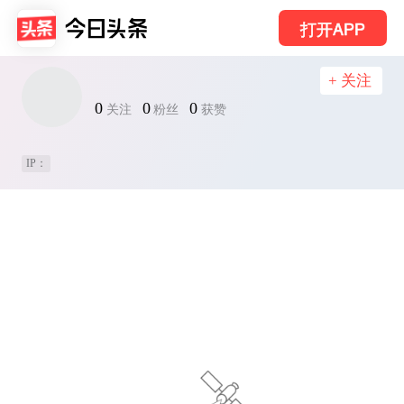
打开APP
+ 关注
0
0
0
关注
粉丝
获赞
IP：