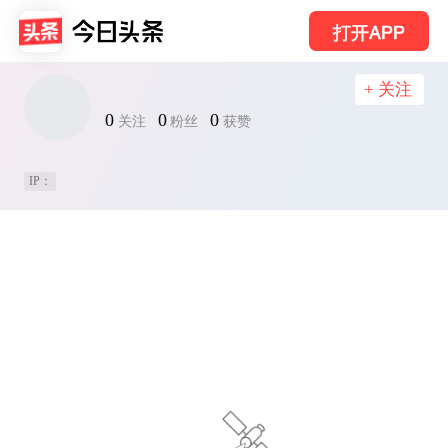
打开APP
+ 关注
0
0
0
关注
粉丝
获赞
IP：