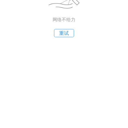
网络不给力
重试