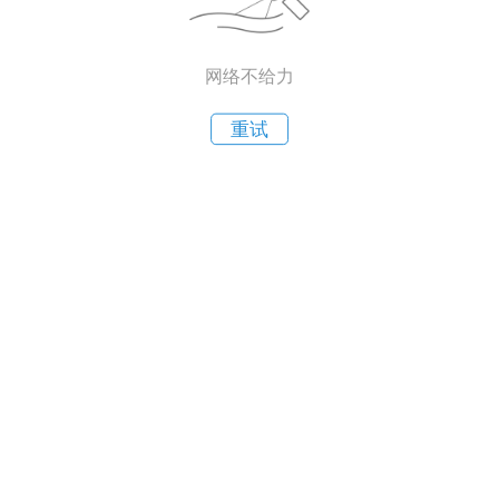
网络不给力
重试