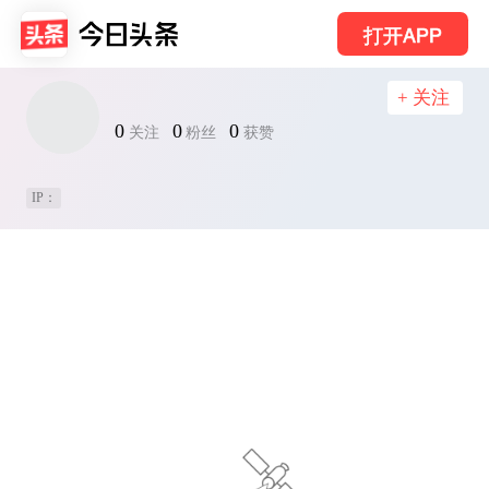
打开APP
+ 关注
0
0
0
关注
粉丝
获赞
IP：